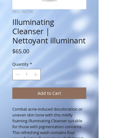
SKU: INC04
Illuminating
Cleanser |
Nettoyant illuminant
Price
$65.00
Quantity
*
Add to Cart
Combat acne-induced discoloration or 
uneven skin tone with this mildly 
foaming Illuminating Cleanser suitable 
for those with pigmentation concerns.  
This refreshing wash contains four 