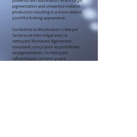
powerful skin illuminators which target 
pigmentation and unwanted melanin 
production resulting in a more radiant, 
youthful-looking appearance.
Combattez la décoloration créée par 
l'acné ou le teint inégal avec ce 
nettoyant illuminant légèrement 
moussant, conçu pour les problèmes 
de pigmentation. Ce nettoyant 
rafraichissant contient quatre 
éclaircissants cutanés puissants qui 
ciblent la pigmentation et la production 
indésirable de mélanine pour donner 
une apparence jeune et radieuse.
Feature Ingredients:
Potassium Azeloyl Diglycinate
Direction for use / Mode
Nonapeptide-1  
d'emploi
Mulberry Root Extract
Licorice Root Extract 
Direction for use: 
Wet hands, face and 
Daisy Blossom Extract 
décolleté; gently massage foaming 