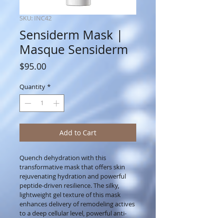
SKU: INC42
Sensiderm Mask |
Masque Sensiderm
Price
$95.00
Quantity
*
Add to Cart
Quench dehydration with this 
transformative mask that offers skin 
rejuvenating hydration and powerful 
peptide-driven resilience. The silky, 
lightweight gel texture of this mask 
enhances delivery of remodeling actives 
to a deep cellular level, powerful anti-