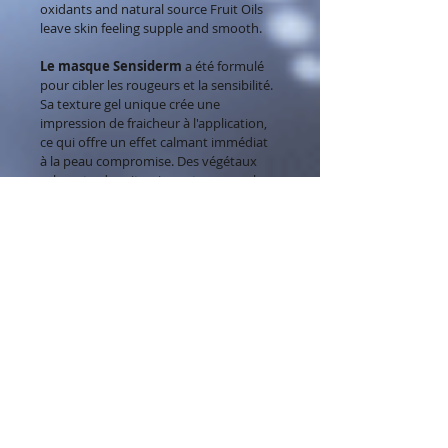
oxidants and natural source Fruit Oils 
leave skin feeling supple and smooth.
Le masque Sensiderm 
a été formulé 
pour cibler les rougeurs et la sensibilité. 
Sa texture gel unique crée une 
impression de fraicheur à l'application, 
ce qui offre un effet calmant immédiat 
à la peau compromise. Des végétaux 
calmants, des vitamines et un complexe 
d'acide hyaluronique attirant l'humidité 
conjuguent leurs vertus pour restaurer 
l'équilibre et la clarté de la peau.
Feature Ingredients:
Plant Stem Cell Extract of 
Direction for use / Mode
Comfrey (Symphytum) Root
d'emploi
Soja Peptides
Superoxide Dismutase
Direction for use: 
After cleansing, 
Hyaluronic Acid
apply a thin layer of mask over face and 
neck and allow several minutes to 